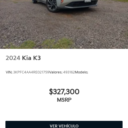
2024
Kia K3
VIN:
3KPFC4AA4RE021759
Valores:
493162
Modelo:
$327,300
MSRP
VER VEHÍCULO