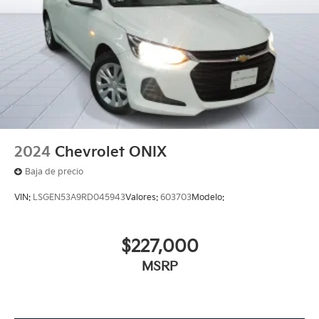
2024
Chevrolet ONIX
Baja de precio
VIN:
LSGEN53A9RD045943
Valores:
603703
Modelo:
$227,000
MSRP