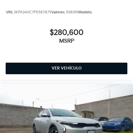
VIN:
3KPA34AC7PE587875
Valores:
558091
Modelo:
$280,600
MSRP
VER VEHÍCULO