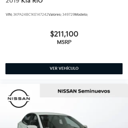
2019
Kia RIO
VIN:
3KPA24BC1KE147242
Valores:
349729
Modelo:
$211,100
MSRP
VER VEHÍCULO