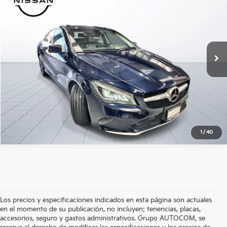
Nissan Autocom Morelia Chapultepec
VIN:
WDDSJ4DB2KN666698
Valores:
475716
Precio:
$315,000
103,949 km
Ext.
Int.
Disponible
OBTÉN UNA COTIZACIÓN
OBTÉN FINANCIAMIENTO
CLICK TO CALL
1
/
40
Los precios y especificaciones indicados en esta página son actuales
en el momento de su publicación, no incluyen: tenencias, placas,
accesorios, seguro y gastos administrativos. Grupo AUTOCOM, se