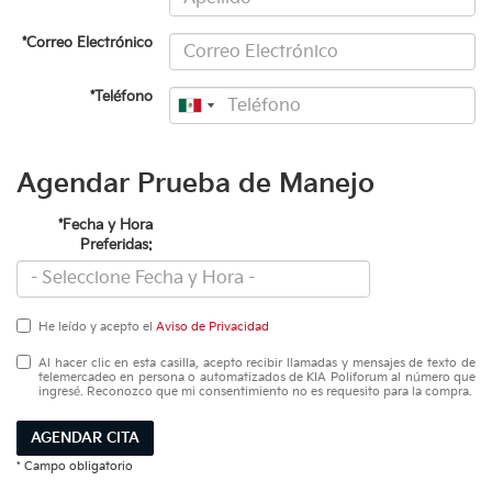
*Correo Electrónico
*Teléfono
Agendar Prueba de Manejo
*Fecha y Hora
Preferidas:
He leído y acepto el
Aviso de Privacidad
Al hacer clic en esta casilla, acepto recibir llamadas y mensajes de texto de
telemercadeo en persona o automatizados de KIA Poliforum al número que
ingresé. Reconozco que mi consentimiento no es requesito para la compra.
AGENDAR CITA
* Campo obligatorio