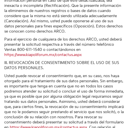
información personal en caso de que esté desactualizada, sea
inexacta o incompleta (Rectificación). Que la presente información
la eliminemos de nuestros registros o bases de datos cuando
considere que la misma no está siendo utilizada adecuadamente
(Cancelación). Así mismo, usted puede oponerse al uso de sus
datos personales para fines específicos (Oposición). Estos derechos
se conocen como derechos ARCO.
Para el ejercicio de cualquiera de los derechos ARCO, usted deberá
presentar la solicitud respectiva a través del número telefónico
Ventas
800-611-1540
o contactándonos en
https://www.kiapoliforum.mx/contactus.aspx
III. REVOCACIÓN DE CONSENTIMIENTO SOBRE EL USO DE SUS
DATOS PERSONALES.
Usted puede revocar el consentimiento que, en su caso, nos haya
otorgado para el tratamiento de sus datos personales. Sin embargo,
es importante que tenga en cuenta que no en todos los casos
podremos atender su solicitud o concluir el uso de forma inmediata,
ya que es posible que por alguna obligación legal requiramos seguir
tratando sus datos personales. Asimismo, usted deberá considerar
que, para ciertos fines, la revocación de su consentimiento implicará
que no le podamos seguir prestando el servicio que nos solicitó, o la
conclusión de su relación con nosotros. Para revocar su
consentimiento deberá presentar su solicitud a través del formulario
en
https://www.kiapoliforum.mx/contactus.aspx
. Con relación al