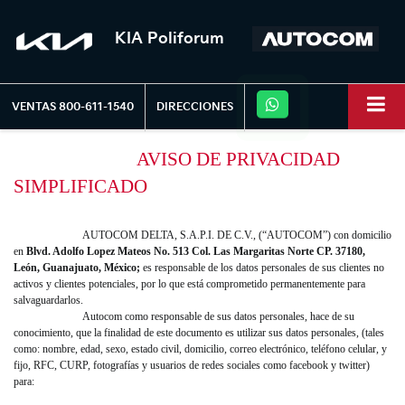
KIA Poliforum
VENTAS
800-611-1540
DIRECCIONES
AVISO DE PRIVACIDAD
SIMPLIFICADO
AUTOCOM DELTA, S.A.P.I. DE C.V., (“AUTOCOM”) con domicilio
en
Blvd. Adolfo Lopez Mateos No. 513 Col. Las Margaritas Norte CP. 37180,
León, Guanajuato, México;
es responsable de los datos personales de sus clientes no
activos y clientes potenciales, por lo que está comprometido permanentemente para
salvaguardarlos.
Autocom como responsable de sus datos personales, hace de su
conocimiento, que la finalidad de este documento es utilizar sus datos personales, (tales
como: nombre, edad, sexo, estado civil, domicilio, correo electrónico, teléfono celular, y
fijo, RFC, CURP, fotografías y usuarios de redes sociales como facebook y twitter)
para: