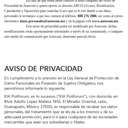
En caso de que usted desee conocer el texto completo del Aviso de
Privacidad de Autocom y quiera ejercer su derecho ARCO (Acceso, Rectificación,
Cancelación y Oposición) para controlar el uso que se le esté dando a sus datos
personales le invitamos a que nos contacte al teléfono:
800 276 2886
, así como al correo
electrónico
datos.personales@autocom.mx
y en la página web
www.autocom.mx
Este aviso de privacidad podrá ser modificado por Autocom, dichas
modificaciones serán oportunamente informados a través de un comunicado, o cualquier
otro medio de comunicación que Autocom, determine para tal efecto.
AVISO DE PRIVACIDAD
En cumplimiento a lo previsto en la Ley General de Protección de
Datos Personales en Posesión de Sujetos Obligados, nos
permitimos informarle lo siguiente:
KIA Poliforum, en lo sucesivo ("KIA Poliforum"), con domicilio en
Blvd. Adolfo López Mateos 1816. El Mirador Oriental, León,
Guanajuato, México 37500, es responsable de recabar sus datos
personales, del tratamiento que se les da a los mismos y de su
adecuada protección, para sí o para cualquiera de las sociedades
mercantiles que sean sus subsidiarias o filiales.