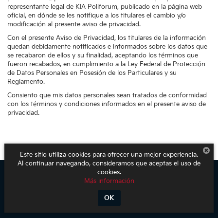
representante legal de KIA Poliforum, publicado en la página web
oficial, en dónde se les notifique a los titulares el cambio y/o
modificación al presente aviso de privacidad.
Con el presente Aviso de Privacidad, los titulares de la información
quedan debidamente notificados e informados sobre los datos que
se recabaron de ellos y su finalidad, aceptando los términos que
fueron recabados, en cumplimiento a la Ley Federal de Protección
de Datos Personales en Posesión de los Particulares y su
Reglamento.
Consiento que mis datos personales sean tratados de conformidad
con los términos y condiciones informados en el presente aviso de
privacidad.
Este sitio utiliza cookies para ofrecer una mejor experiencia.
Al continuar navegando, consideramos que aceptas el uso de
cookies.
Más información
Derechos de autor © 2026
por
DealerOn
|
Mapa del sitio
|
Aviso de
Privacidad
| KIA Poliforum
|
Blvd. Adolfo López Mateos 1816. El Mirador
OK
Oriental,
León,
Guanajuato,
México
37500
| Ventas:
800-611-1540