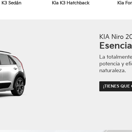
a K3 Sedán
Kia K3 Hatchback
Kia Fo
KIA Niro 2
Esencia
Kia Soul
Kia Niro
Kia Seltos
Kia EV6
Kia Sportage Híbrida
Kia S
La totalment
potencia y efi
naturaleza.
¡TIENES QUE