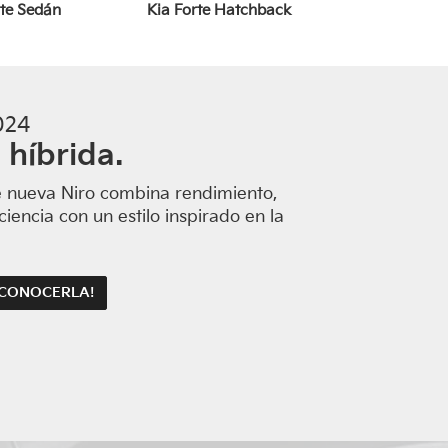
rte Sedán
Kia Forte Hatchback
024
 híbrida.
portage
Kia Sportage Híbrida
Kia Ni
e nueva Niro combina rendimiento,
ciencia con un estilo inspirado en la
 CONOCERLA!