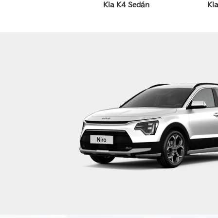
Kia K4 Sedán
Ki
Kia Sorento
Kia Sonet