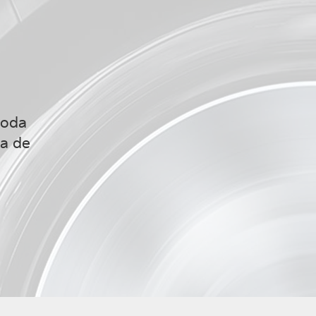
toda
ea de