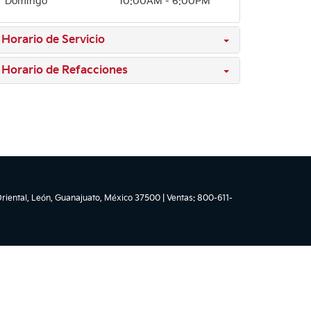
Domingo
10:00AM - 6:00PM
Horario de Servicio
Horario de Refacciones
riental,
León,
Guanajuato,
México
37500
| Ventas:
800-611-