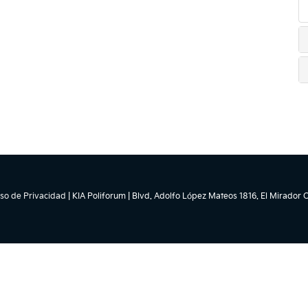
so de Privacidad
| KIA Poliforum
|
Blvd. Adolfo López Mateos 1816. El Mirador O