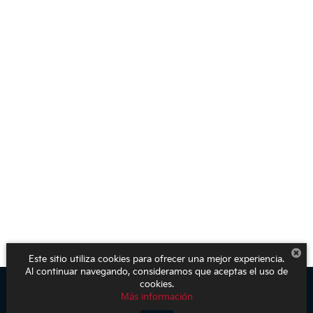
Este sitio utiliza cookies para ofrecer una mejor experiencia.
Al continuar navegando, consideramos que aceptas el uso de
cookies.
Más información
Derechos de autor © 2026
por
DealerOn
|
Mapa del sitio
|
Aviso de