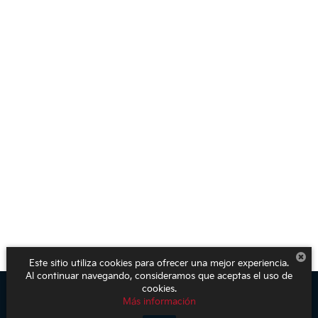
Este sitio utiliza cookies para ofrecer una mejor experiencia.
Al continuar navegando, consideramos que aceptas el uso de
cookies.
Más información
Derechos de autor © 2026
por
DealerOn
|
Mapa del sitio
|
Aviso de