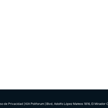
so de Privacidad
| KIA Poliforum
|
Blvd. Adolfo López Mateos 1816. El Mirador O