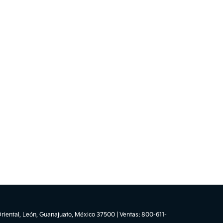
riental,
León,
Guanajuato,
México
37500
| Ventas:
800-611-