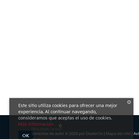
Este sitio utiliza cookies para ofrecer una mejor
experiencia. Al continuar navegando,
consideramos que aceptas el uso de cookies.
Más información
Derechos de autor © 2026
por
DealerOn
|
Mapa del sitio
|
Avi
OK