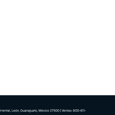
riental,
León,
Guanajuato,
México
37500
| Ventas:
800-611-