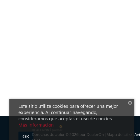
Este sitio utiliza cookies para ofrecer una mejor
experiencia. Al continuar navegando,
consideramos que aceptas el uso de cookies.
Más información
Derechos de autor © 2026
por
DealerOn
|
Mapa del sitio
|
Avi
OK