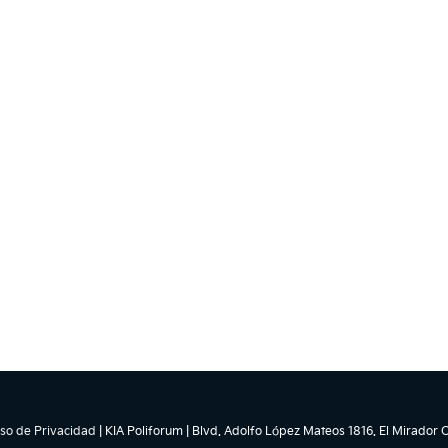
so de Privacidad
| KIA Poliforum
|
Blvd. Adolfo López Mateos 1816. El Mirador O