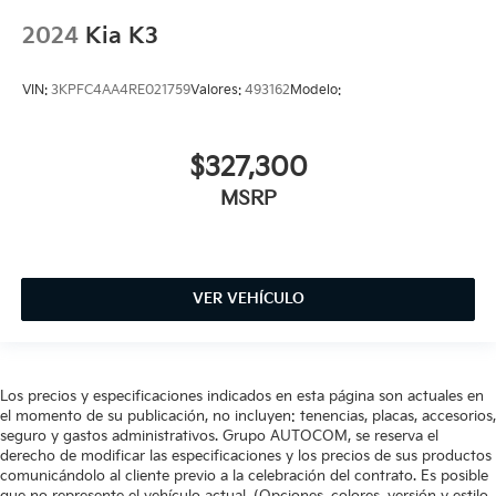
2024
Kia K3
VIN:
3KPFC4AA4RE021759
Valores:
493162
Modelo:
$327,300
MSRP
VER VEHÍCULO
Los precios y especificaciones indicados en esta página son actuales en
el momento de su publicación, no incluyen: tenencias, placas, accesorios,
seguro y gastos administrativos. Grupo AUTOCOM, se reserva el
derecho de modificar las especificaciones y los precios de sus productos
comunicándolo al cliente previo a la celebración del contrato. Es posible
que no represente el vehículo actual. (Opciones, colores, versión y estilo