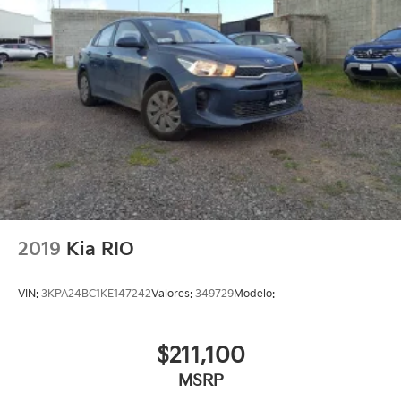
2019
Kia RIO
VIN:
3KPA24BC1KE147242
Valores:
349729
Modelo:
$211,100
MSRP