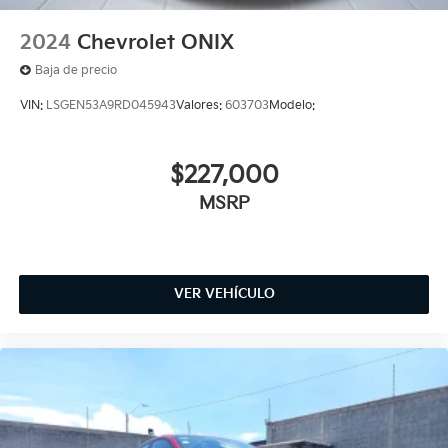
2024
Chevrolet ONIX
Baja de precio
VIN:
LSGEN53A9RD045943
Valores:
603703
Modelo:
$227,000
MSRP
VER VEHÍCULO