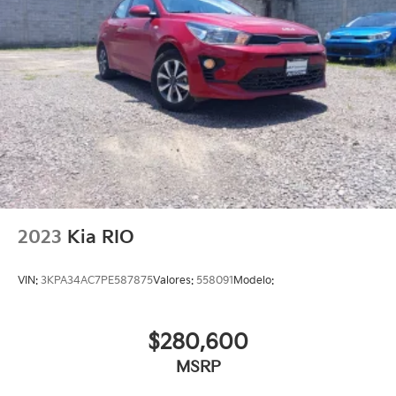
2023
Kia RIO
VIN:
3KPA34AC7PE587875
Valores:
558091
Modelo:
$280,600
MSRP