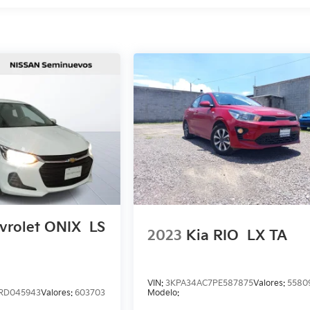
vrolet ONIX
LS
2023
Kia RIO
LX TA
VIN:
3KPA34AC7PE587875
Valores:
5580
RD045943
Valores:
603703
Modelo: