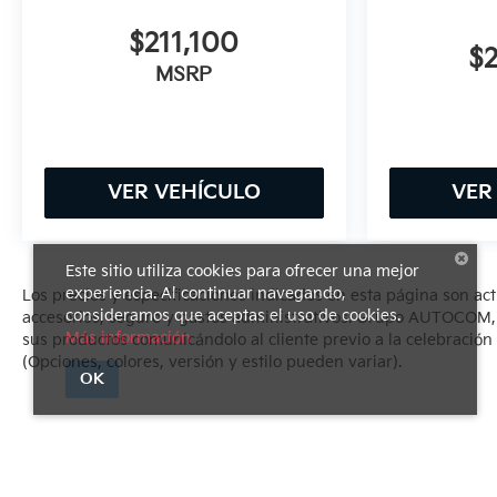
$211,100
$
MSRP
VER VEHÍCULO
VER
Este sitio utiliza cookies para ofrecer una mejor
experiencia. Al continuar navegando,
Los precios y especificaciones indicados en esta página son ac
consideramos que aceptas el uso de cookies.
accesorios, seguro y gastos administrativos. Grupo AUTOCOM, se
Más información
sus productos comunicándolo al cliente previo a la celebración 
(Opciones, colores, versión y estilo pueden variar).
OK