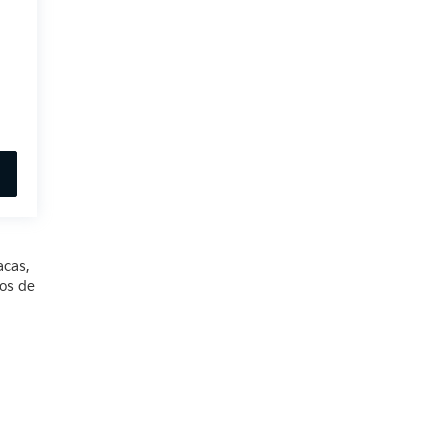
acas,
ios de