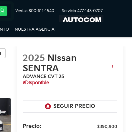
Ventas
800-611-1540
Servicio
477-148-0707
ENTO
NUESTRA AGENCIA
d
2025
Nissan
SENTRA
ADVANCE CVT 25
Disponible
Precio:
$390,900