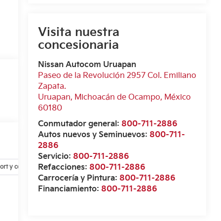
Visita nuestra
concesionaria
Nissan Autocom Uruapan
Paseo de la Revolución 2957 Col. Emiliano
Zapata.
Uruapan
,
Michoacán de Ocampo
, México
60180
Conmutador general:
800-711-2886
Autos nuevos y Seminuevos:
800-711-
2886
Servicio:
800-711-2886
Refacciones:
800-711-2886
ort y conveniencia
Exterior
Infoentretenimiento
Interior
Carrocería y Pintura:
800-711-2886
Financiamiento:
800-711-2886