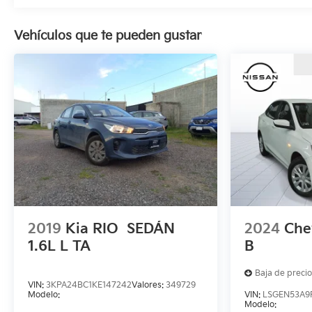
Vehículos que te pueden gustar
2019
Kia RIO
SEDÁN
2024
Che
1.6L L TA
B
Baja de precio
VIN:
3KPA24BC1KE147242
Valores:
349729
Modelo:
VIN:
LSGEN53A9
Modelo: