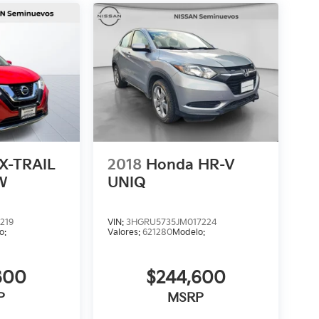
 X-TRAIL
2018
Honda HR-V
W
UNIQ
219
VIN:
3HGRU5735JM017224
o:
Valores:
621280
Modelo:
600
$244,600
P
MSRP