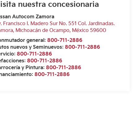
isita nuestra concesionaria
issan Autocom Zamora
. Francisco I. Madero Sur No. 551 Col. Jardinadas.
amora
,
Michoacán de Ocampo
, México
59600
onmutador general:
800-711-2886
utos nuevos y Seminuevos:
800-711-2886
rvicio:
800-711-2886
efacciones:
800-711-2886
rrocería y Pintura:
800-711-2886
inanciamiento:
800-711-2886