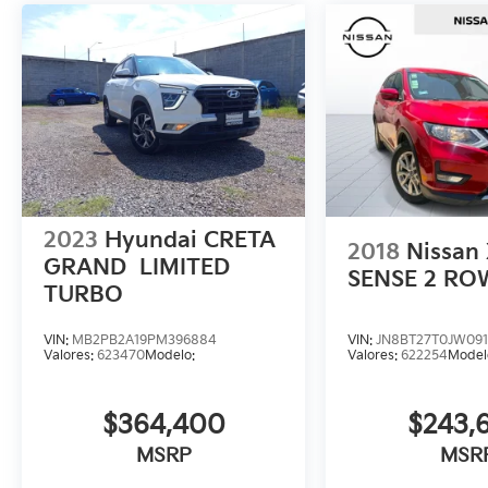
2023
Hyundai CRETA
2018
Nissan
GRAND
LIMITED
SENSE 2 RO
TURBO
VIN:
MB2PB2A19PM396884
VIN:
JN8BT27T0JW091
Valores:
623470
Modelo:
Valores:
622254
Model
$364,400
$243,
MSRP
MSR