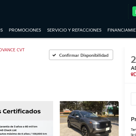
S
PROMOCIONES
SERVICIO Y REFACCIONES
FINANCIAMI
DVANCE CVT
Confirmar Disponibilidad
A
D
P
Ten
la 