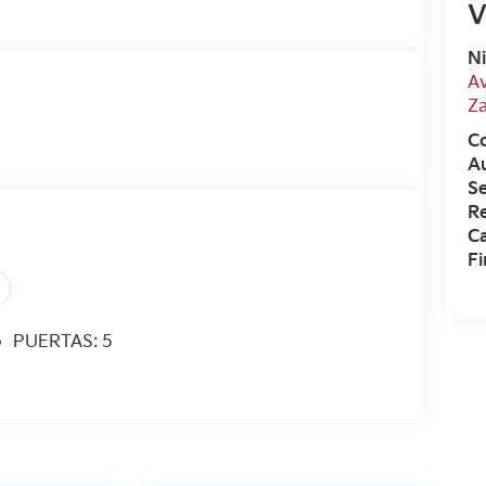
V
N
Av
Z
C
A
Se
R
Ca
F
PUERTAS: 5