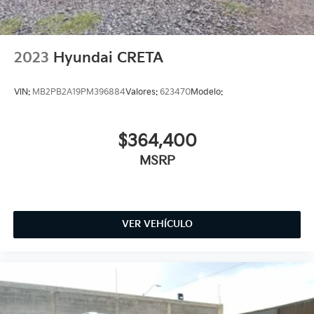
2023
Hyundai CRETA
VIN:
MB2PB2A19PM396884
Valores:
623470
Modelo:
$364,400
MSRP
VER VEHÍCULO