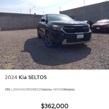
2024
Kia SELTOS
VIN:
LJD5AA1D2R0098521
Valores:
481038
Modelo:
$362,000