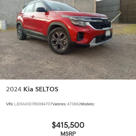
2024
Kia SELTOS
VIN:
LJD5AA1D7R0094707
Valores:
473862
Modelo:
$415,500
MSRP