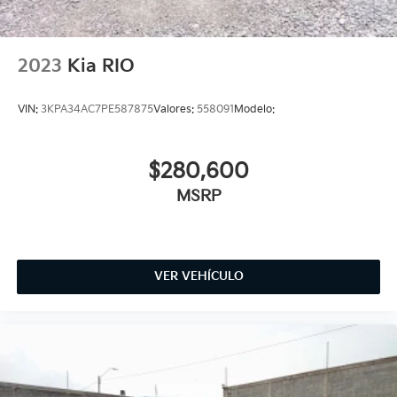
2023
Kia RIO
VIN:
3KPA34AC7PE587875
Valores:
558091
Modelo:
$280,600
MSRP
VER VEHÍCULO