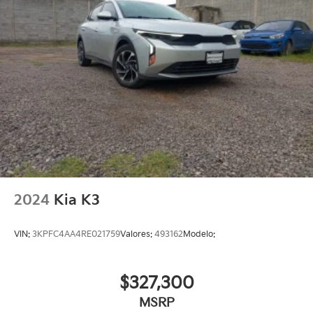
2024
Kia K3
VIN:
3KPFC4AA4RE021759
Valores:
493162
Modelo:
$327,300
MSRP