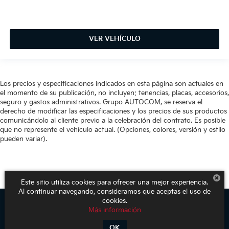
VER VEHÍCULO
Los precios y especificaciones indicados en esta página son actuales en
el momento de su publicación, no incluyen: tenencias, placas, accesorios,
seguro y gastos administrativos. Grupo AUTOCOM, se reserva el
derecho de modificar las especificaciones y los precios de sus productos
comunicándolo al cliente previo a la celebración del contrato. Es posible
que no represente el vehículo actual. (Opciones, colores, versión y estilo
pueden variar).
Este sitio utiliza cookies para ofrecer una mejor experiencia.
Al continuar navegando, consideramos que aceptas el uso de
cookies.
Más información
Derechos de autor © 2026
por
DealerOn
|
Mapa del sitio
|
Aviso de
Privacidad
| KIA Poliforum
|
Blvd. Adolfo López Mateos 1816. El Mirador
OK