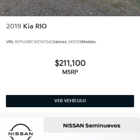
2019
Kia RIO
VIN:
3KPA24BC1KE147242
Valores:
349729
Modelo:
$211,100
MSRP
VER VEHÍCULO