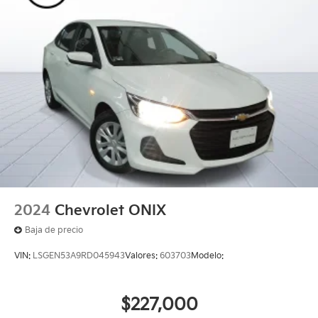
2024
Chevrolet ONIX
Baja de precio
VIN:
LSGEN53A9RD045943
Valores:
603703
Modelo:
$227,000