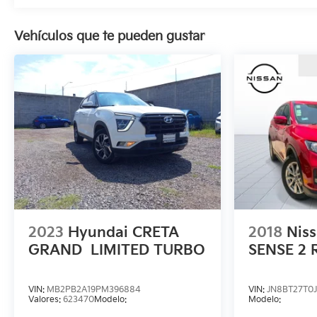
Vehículos que te pueden gustar
2023
Hyundai CRETA
2018
Nis
GRAND
LIMITED TURBO
SENSE 2
VIN:
MB2PB2A19PM396884
VIN:
JN8BT27T0
Valores:
623470
Modelo:
Modelo: