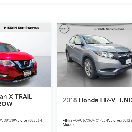
san X-TRAIL
2018
Honda HR-V
UNI
 ROW
JW091219
Valores:
622254
VIN:
3HGRU5735JM017224
Valores:
6212
Modelo: