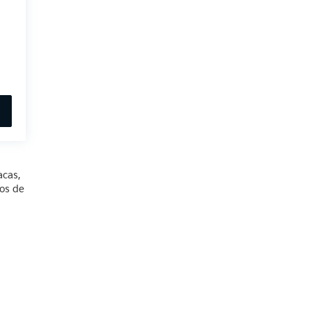
acas,
ios de