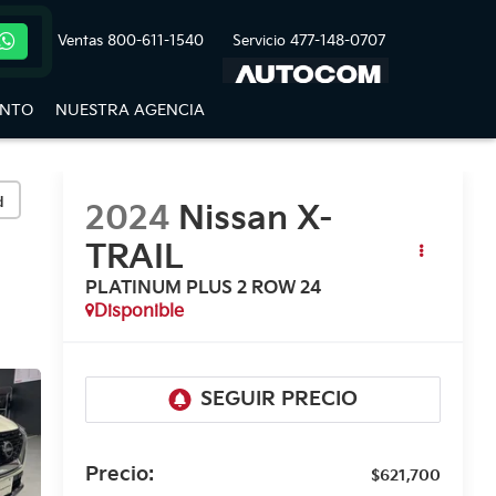
Ventas
800-611-1540
Servicio
477-148-0707
ENTO
NUESTRA AGENCIA
d
2024
Nissan X-
TRAIL
PLATINUM PLUS 2 ROW 24
Disponible
Precio:
$621,700