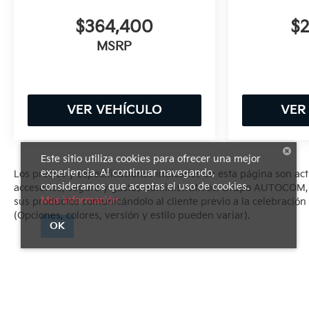
$364,400
$
MSRP
VER VEHÍCULO
VER
Este sitio utiliza cookies para ofrecer una mejor
experiencia. Al continuar navegando,
Los precios y especificaciones indicados en esta página son ac
consideramos que aceptas el uso de cookies.
accesorios, seguro y gastos administrativos. Grupo AUTOCOM, se
Más información
sus productos comunicándolo al cliente previo a la celebración 
(Opciones, colores, versión y estilo pueden variar).
OK