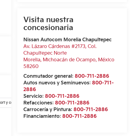
Visita nuestra
concesionaria
Nissan Autocom Morelia Chapultepec
Av. Lázaro Cárdenas #2173, Col.
Chapultepec Norte
Morelia
,
Michoacán de Ocampo
, México
58260
Conmutador general:
800-711-2886
Autos nuevos y Seminuevos:
800-711-
2886
Servicio:
800-711-2886
Refacciones:
800-711-2886
ort y conveniencia
Exterior
Infoentretenimiento
Interior
Carrocería y Pintura:
800-711-2886
Financiamiento:
800-711-2886