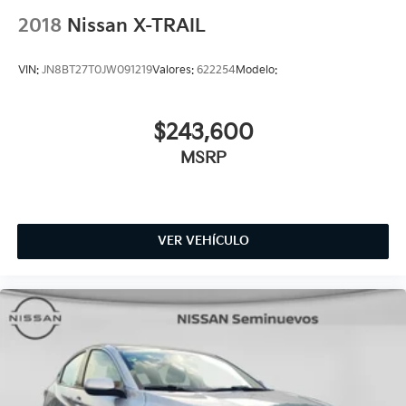
2018
Nissan X-TRAIL
VIN:
JN8BT27T0JW091219
Valores:
622254
Modelo:
$243,600
MSRP
VER VEHÍCULO