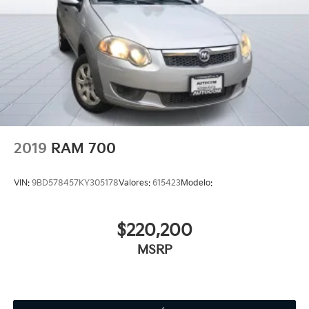
2019
RAM 700
VIN:
9BD578457KY305178
Valores:
615423
Modelo:
$220,200
MSRP