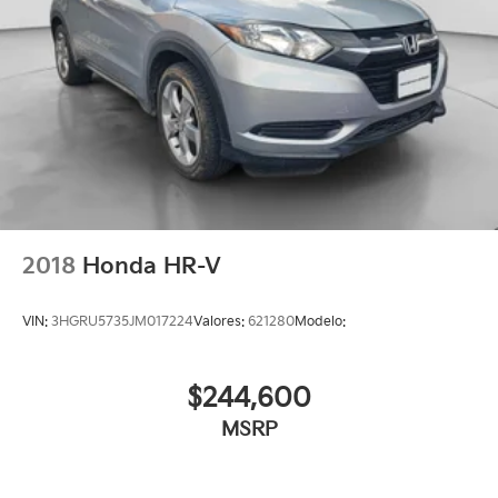
2018
Honda HR-V
VIN:
3HGRU5735JM017224
Valores:
621280
Modelo:
$244,600
MSRP