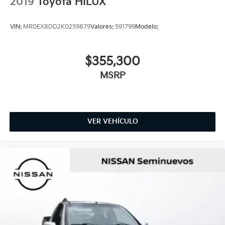
2019
Toyota HILUX
VIN:
MR0EX8DD2K0259879
Valores:
591799
Modelo:
$355,300
MSRP
VER VEHÍCULO