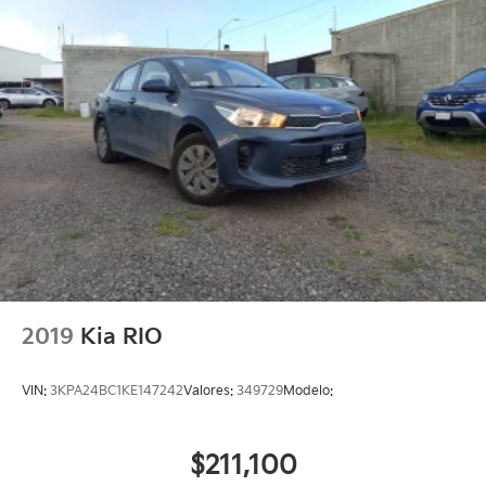
2019
Kia RIO
VIN:
3KPA24BC1KE147242
Valores:
349729
Modelo:
$211,100