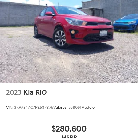
2023
Kia RIO
VIN:
3KPA34AC7PE587875
Valores:
558091
Modelo:
$280,600
MSRP