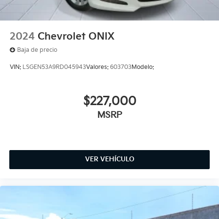
2024
Chevrolet ONIX
Baja de precio
VIN:
LSGEN53A9RD045943
Valores:
603703
Modelo:
$227,000
MSRP
VER VEHÍCULO