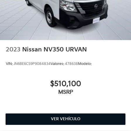
2023
Nissan NV350 URVAN
VIN:
JN6BE6CS9P9084834
Valores:
478638
Modelo:
$510,100
MSRP
VER VEHÍCULO