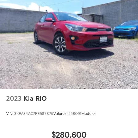
2023
Kia RIO
VIN:
3KPA34AC7PE587875
Valores:
558091
Modelo:
$280,600