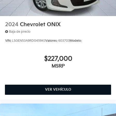
2024
Chevrolet ONIX
Baja de precio
VIN:
LSGEN53A9RD045943
Valores:
603703
Modelo:
$227,000
MSRP
VER VEHÍCULO