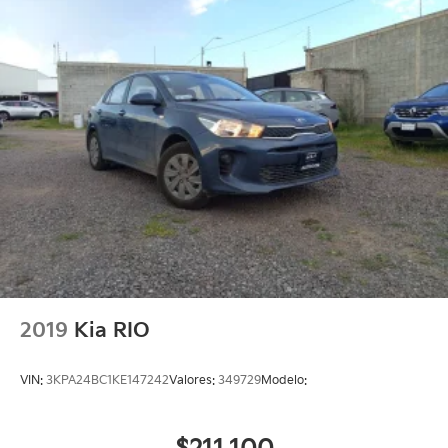
2019
Kia RIO
VIN:
3KPA24BC1KE147242
Valores:
349729
Modelo: