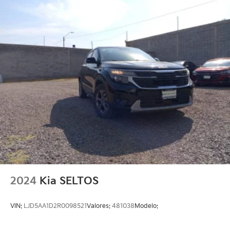
2024
Kia SELTOS
VIN:
LJD5AA1D2R0098521
Valores:
481038
Modelo: