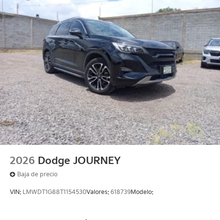
2026
Dodge JOURNEY
Baja de precio
VIN:
LMWDT1G88T1154530
Valores:
618739
Modelo: