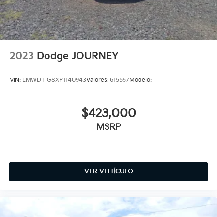
2023
Dodge JOURNEY
VIN:
LMWDT1G8XP1140943
Valores:
615557
Modelo:
$423,000
MSRP
VER VEHÍCULO