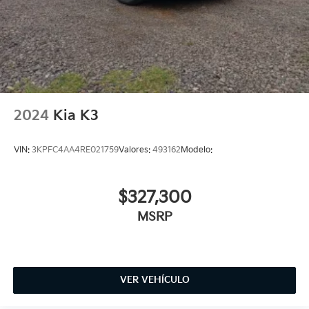
2024
Kia K3
VIN:
3KPFC4AA4RE021759
Valores:
493162
Modelo:
$327,300
MSRP
VER VEHÍCULO