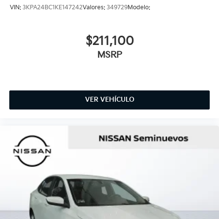
VIN:
3KPA24BC1KE147242
Valores:
349729
Modelo:
$211,100
MSRP
VER VEHÍCULO