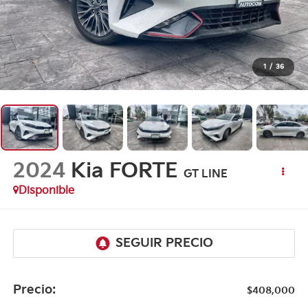
1
/
36
2024
Kia FORTE
GT LINE
Disponible
Precio:
$408,000