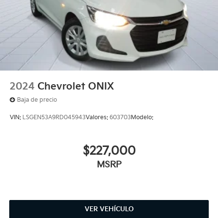
2024
Chevrolet ONIX
Baja de precio
VIN:
LSGEN53A9RD045943
Valores:
603703
Modelo:
$227,000
MSRP
VER VEHÍCULO