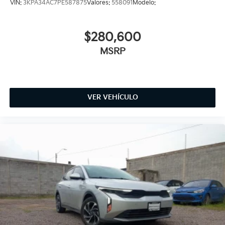
VIN:
3KPA34AC7PE587875
Valores:
558091
Modelo:
$280,600
MSRP
VER VEHÍCULO