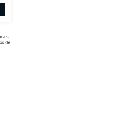
acas,
ios de