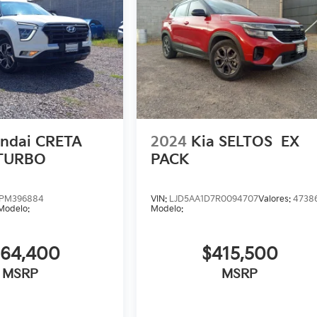
ndai CRETA
2024
Kia SELTOS
EX
 TURBO
PACK
PM396884
VIN:
LJD5AA1D7R0094707
Valores:
4738
Modelo:
Modelo:
364,400
$415,500
MSRP
MSRP