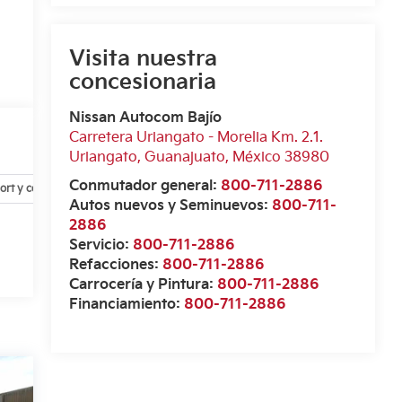
Visita nuestra
concesionaria
Nissan Autocom Bajío
Carretera Uriangato - Morelia Km. 2.1.
Uriangato
,
Guanajuato
, México
38980
Conmutador general:
800-711-2886
ort y conveniencia
Exterior
Infoentretenimiento
Interior
Autos nuevos y Seminuevos:
800-711-
2886
Servicio:
800-711-2886
Refacciones:
800-711-2886
Carrocería y Pintura:
800-711-2886
Financiamiento:
800-711-2886