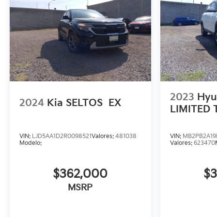
2023
Hyu
2024
Kia SELTOS
EX
LIMITED
VIN:
LJD5AA1D2R0098521
Valores:
481038
VIN:
MB2PB2A19
Modelo:
Valores:
623470
$362,000
$
MSRP