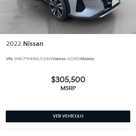
2022
Nissan
VIN:
3N8CP5HE6NL512463
Valores:
422603
Modelo:
$305,500
MSRP
VER VEHÍCULO