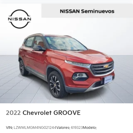
2022
Chevrolet GROOVE
VIN:
LZWMLMGM4NG021244
Valores:
619323
Modelo: