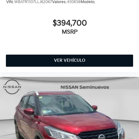
VIN:
WBATR1107LLJ62067
Valores:
610858
Modelo:
$394,700
MSRP
VER VEHÍCULO