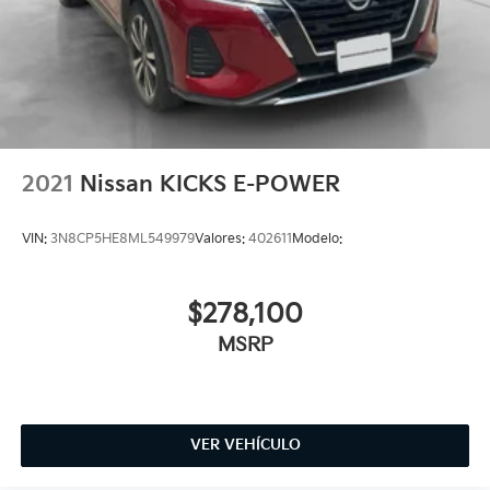
2021
Nissan KICKS E-POWER
VIN:
3N8CP5HE8ML549979
Valores:
402611
Modelo:
$278,100
MSRP
VER VEHÍCULO