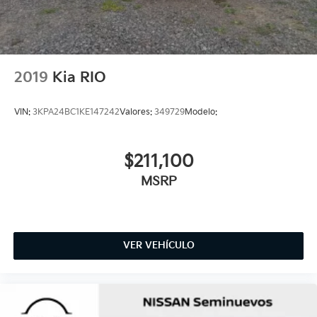
2019
Kia RIO
VIN:
3KPA24BC1KE147242
Valores:
349729
Modelo:
$211,100
MSRP
VER VEHÍCULO