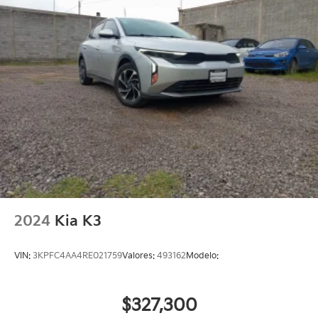
2024
Kia K3
VIN:
3KPFC4AA4RE021759
Valores:
493162
Modelo:
$327,300