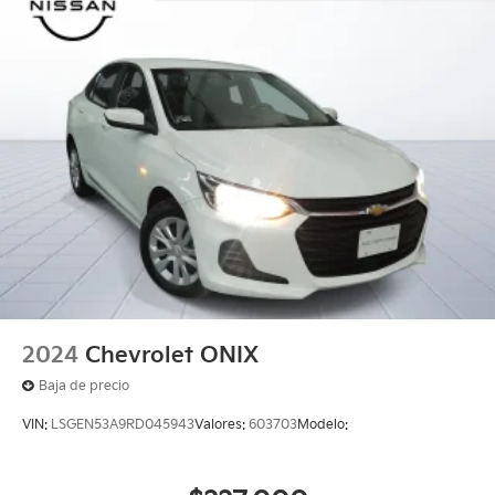
2024
Chevrolet ONIX
Baja de precio
VIN:
LSGEN53A9RD045943
Valores:
603703
Modelo: