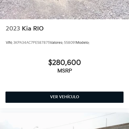
2023
Kia RIO
VIN:
3KPA34AC7PE587875
Valores:
558091
Modelo:
$280,600
MSRP
VER VEHÍCULO