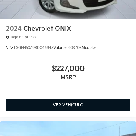
2024
Chevrolet ONIX
Baja de precio
VIN:
LSGEN53A9RD045943
Valores:
603703
Modelo:
$227,000
MSRP
VER VEHÍCULO