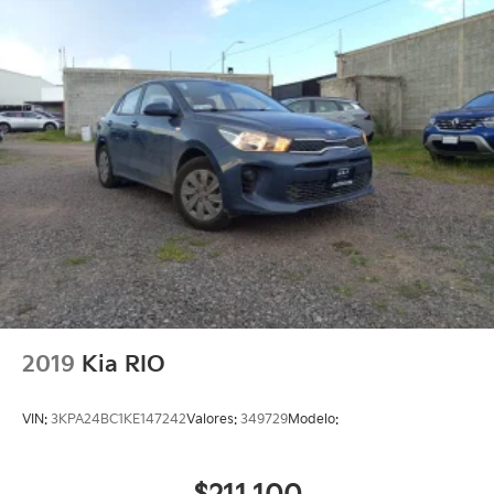
2019
Kia RIO
VIN:
3KPA24BC1KE147242
Valores:
349729
Modelo: