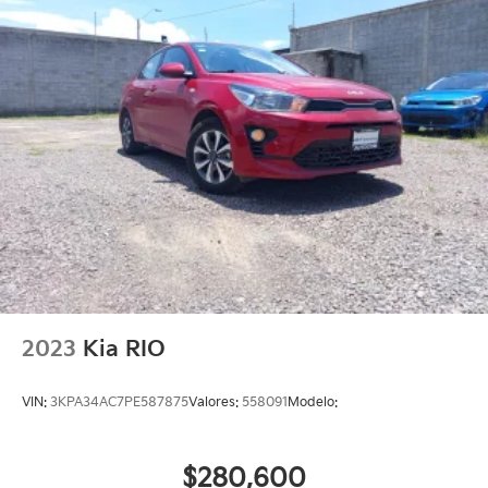
2023
Kia RIO
VIN:
3KPA34AC7PE587875
Valores:
558091
Modelo:
$280,600