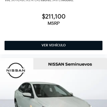
VIN:
3KPA24BC1KE147242
Valores:
349729
Modelo:
$211,100
MSRP
VER VEHÍCULO