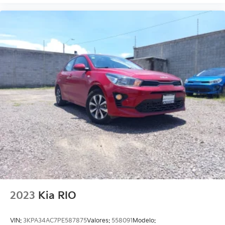
2023
Kia RIO
VIN:
3KPA34AC7PE587875
Valores:
558091
Modelo: