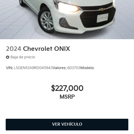
2024
Chevrolet ONIX
Baja de precio
VIN:
LSGEN53A9RD045943
Valores:
603703
Modelo:
$227,000
MSRP
VER VEHÍCULO