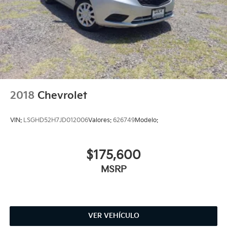
2018
Chevrolet
VIN:
LSGHD52H7JD012006
Valores:
626749
Modelo:
$175,600
MSRP
VER VEHÍCULO