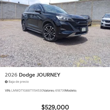
2026
Dodge JOURNEY
Baja de precio
VIN:
LMWDT1G88T1154530
Valores:
618739
Modelo:
$529,000