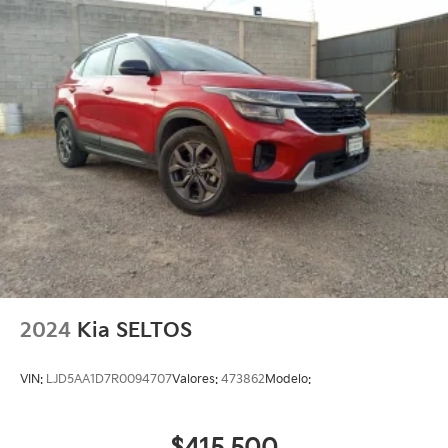
2024
Kia SELTOS
VIN:
LJD5AA1D7R0094707
Valores:
473862
Modelo: