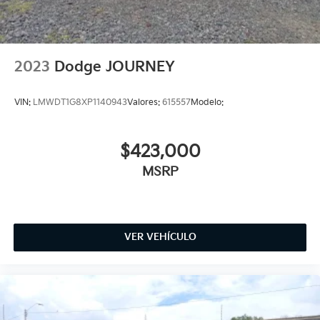
2023
Dodge JOURNEY
VIN:
LMWDT1G8XP1140943
Valores:
615557
Modelo:
$423,000
MSRP
VER VEHÍCULO