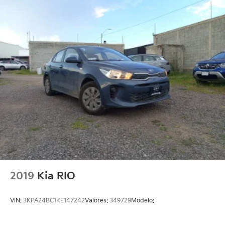
2019
Kia RIO
VIN:
3KPA24BC1KE147242
Valores:
349729
Modelo: