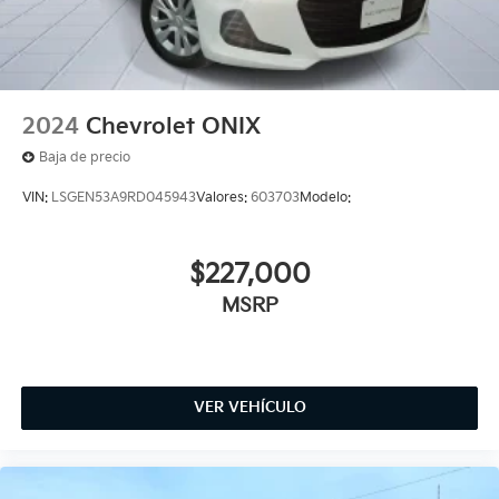
2024
Chevrolet ONIX
Baja de precio
VIN:
LSGEN53A9RD045943
Valores:
603703
Modelo:
$227,000
MSRP
VER VEHÍCULO