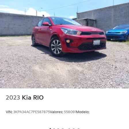
2023
Kia RIO
VIN:
3KPA34AC7PE587875
Valores:
558091
Modelo: