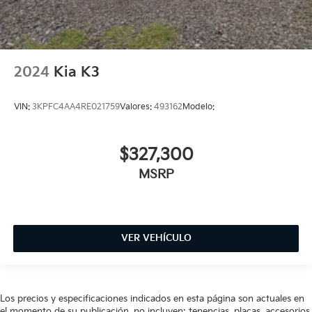
2024
Kia K3
VIN:
3KPFC4AA4RE021759
Valores:
493162
Modelo:
$327,300
MSRP
VER VEHÍCULO
Los precios y especificaciones indicados en esta página son actuales en
el momento de su publicación, no incluyen: tenencias, placas, accesorios,