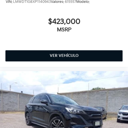
VIN:
LMWDT1G8XP1140943
Valores:
615557
Modelo:
$423,000
MSRP
VER VEHÍCULO