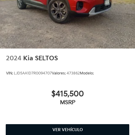
2024
Kia SELTOS
VIN:
LJD5AA1D7R0094707
Valores:
473862
Modelo:
$415,500
MSRP
VER VEHÍCULO