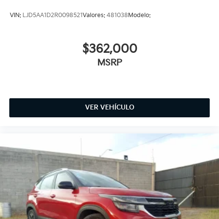
VIN:
LJD5AA1D2R0098521
Valores:
481038
Modelo:
$362,000
MSRP
VER VEHÍCULO