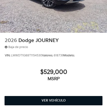
2026
Dodge JOURNEY
Baja de precio
VIN:
LMWDT1G88T1154530
Valores:
618739
Modelo:
$529,000
MSRP
VER VEHÍCULO