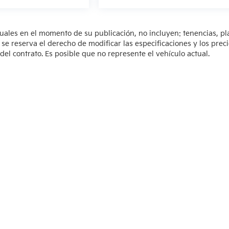
tuales en el momento de su publicación, no incluyen: tenencias, pl
 reserva el derecho de modificar las especificaciones y los prec
del contrato. Es posible que no represente el vehículo actual.
so de Privacidad
| KIA Poliforum
|
Blvd. Adolfo López Mateos 1816. El Mirador O