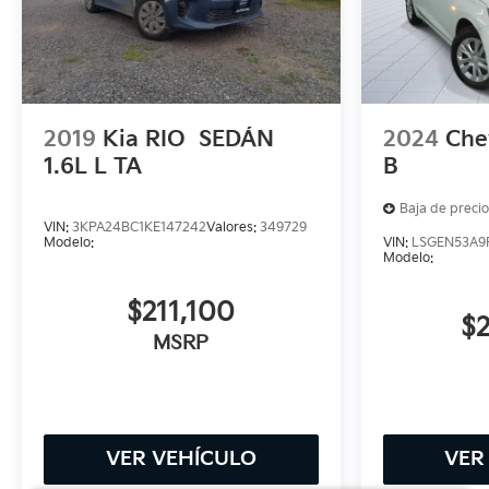
2019
Kia RIO
SEDÁN
2024
Che
1.6L L TA
B
Baja de precio
VIN:
3KPA24BC1KE147242
Valores:
349729
Modelo:
VIN:
LSGEN53A9
Modelo:
$211,100
$
MSRP
VER VEHÍCULO
VER