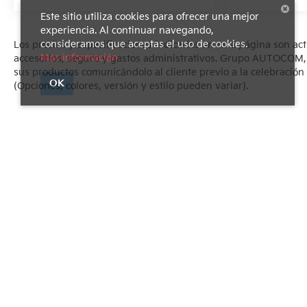
Este sitio utiliza cookies para ofrecer una mejor
experiencia. Al continuar navegando,
consideramos que aceptas el uso de cookies.
Los precios y especificaciones indicados en esta página son ac
Más información
accesorios, seguro y gastos administrativos. Grupo AUTOCOM, se
sus productos comunicándolo al cliente previo a la celebración 
OK
(Opciones, colores, versión y estilo pueden variar).
Derechos de autor © 2026
por
DealerOn
|
Mapa del sitio
|
Avi
1540