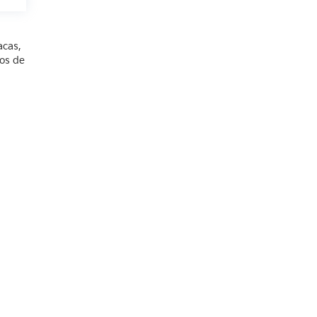
acas,
ios de
riental,
León,
Guanajuato,
México
37500
| Ventas:
800-611-