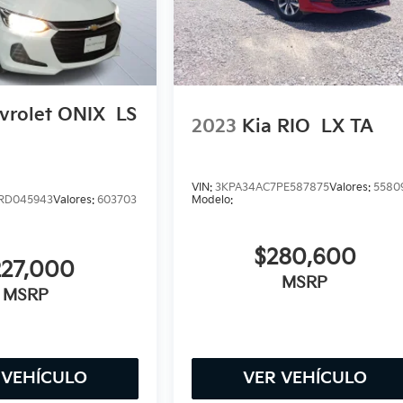
vrolet ONIX
LS
2023
Kia RIO
LX TA
VIN:
3KPA34AC7PE587875
Valores:
5580
RD045943
Valores:
603703
Modelo:
$280,600
227,000
MSRP
MSRP
 VEHÍCULO
VER VEHÍCULO