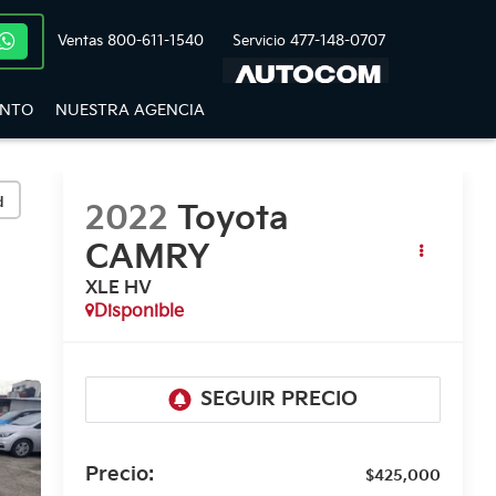
Ventas
800-611-1540
Servicio
477-148-0707
ENTO
NUESTRA AGENCIA
d
2022
Toyota
CAMRY
XLE HV
Disponible
Precio:
$425,000