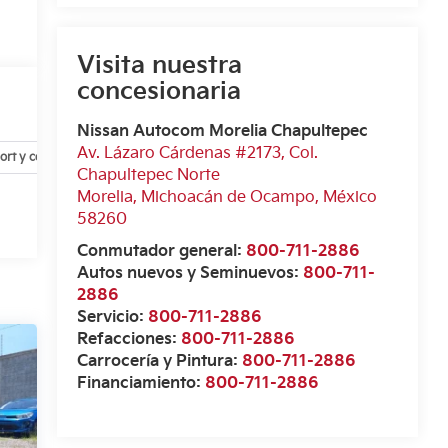
Visita nuestra
concesionaria
Nissan Autocom Morelia Chapultepec
Av. Lázaro Cárdenas #2173, Col.
ort y conveniencia
Exterior
Infoentretenimiento
Interior
Chapultepec Norte
Morelia
,
Michoacán de Ocampo
, México
58260
Conmutador general:
800-711-2886
Autos nuevos y Seminuevos:
800-711-
2886
Servicio:
800-711-2886
Refacciones:
800-711-2886
Carrocería y Pintura:
800-711-2886
Financiamiento:
800-711-2886