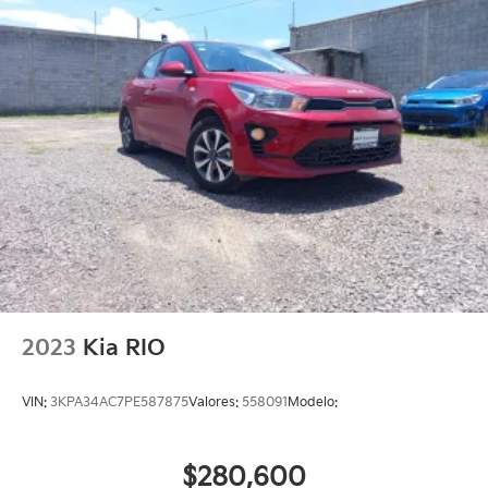
2023
Kia RIO
VIN:
3KPA34AC7PE587875
Valores:
558091
Modelo:
$280,600