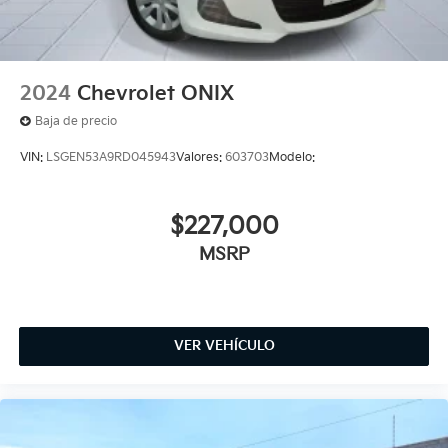
2024
Chevrolet ONIX
Baja de precio
VIN:
LSGEN53A9RD045943
Valores:
603703
Modelo:
$227,000
MSRP
VER VEHÍCULO