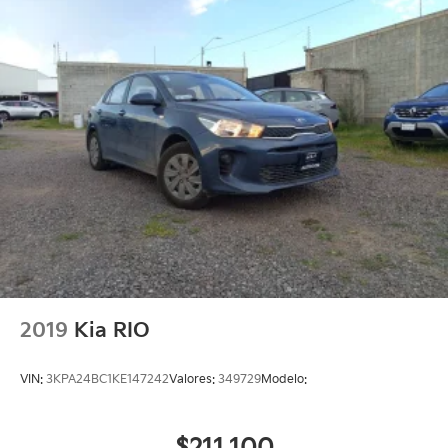
2019
Kia RIO
VIN:
3KPA24BC1KE147242
Valores:
349729
Modelo: