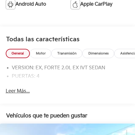
Android Auto
Apple CarPlay
Todas las características
General
Motor
Transmisión
Dimensiones
Asistenci
VERSION: EX, FORTE 2.0L EX IVT SEDAN
PUERTAS: 4
Leer Más...
Vehículos que te pueden gustar