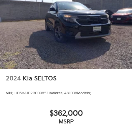
2024
Kia SELTOS
VIN:
LJD5AA1D2R0098521
Valores:
481038
Modelo:
$362,000
MSRP