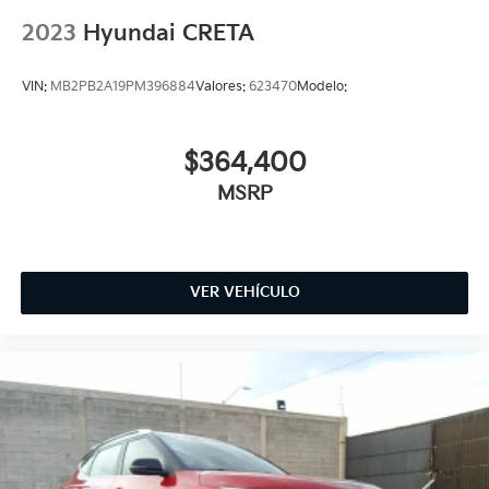
2023
Hyundai CRETA
VIN:
MB2PB2A19PM396884
Valores:
623470
Modelo:
$364,400
MSRP
VER VEHÍCULO