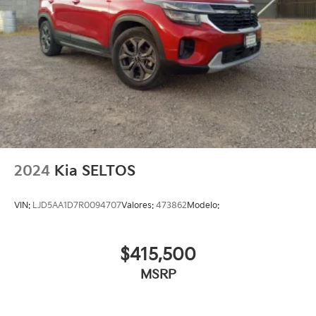
2024
Kia SELTOS
VIN:
LJD5AA1D7R0094707
Valores:
473862
Modelo:
$415,500
MSRP