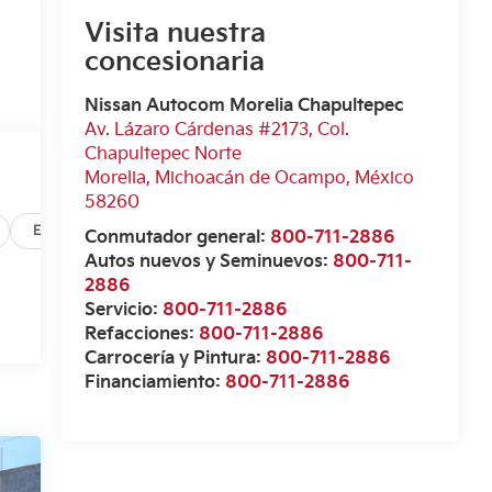
Visita nuestra
concesionaria
Nissan Autocom Morelia Chapultepec
Av. Lázaro Cárdenas #2173, Col.
Chapultepec Norte
Morelia
,
Michoacán de Ocampo
, México
58260
Exterior
Infoentretenimiento
Interior
Opciones
Conmutador general:
800-711-2886
Autos nuevos y Seminuevos:
800-711-
2886
Servicio:
800-711-2886
Refacciones:
800-711-2886
Carrocería y Pintura:
800-711-2886
Financiamiento:
800-711-2886