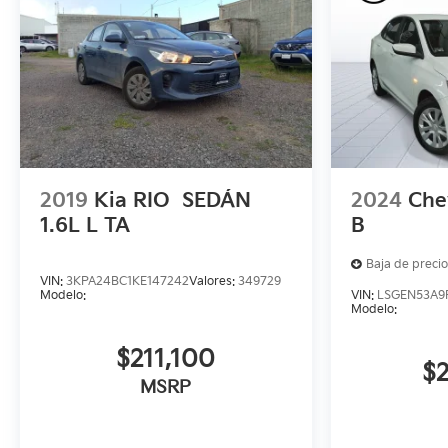
2019
Kia RIO
SEDÁN
2024
Che
1.6L L TA
B
Baja de precio
VIN:
3KPA24BC1KE147242
Valores:
349729
Modelo:
VIN:
LSGEN53A9
Modelo:
$211,100
$
MSRP