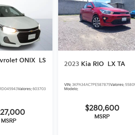
vrolet ONIX
LS
2023
Kia RIO
LX TA
VIN:
3KPA34AC7PE587875
Valores:
5580
RD045943
Valores:
603703
Modelo:
$280,600
227,000
MSRP
MSRP