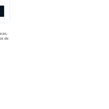
acas,
ios de