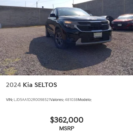
2024
Kia SELTOS
VIN:
LJD5AA1D2R0098521
Valores:
481038
Modelo:
$362,000
MSRP