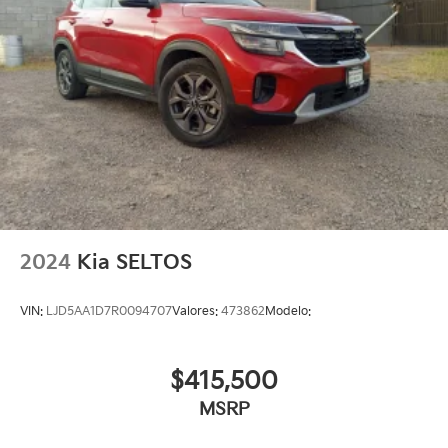
2024
Kia SELTOS
VIN:
LJD5AA1D7R0094707
Valores:
473862
Modelo:
$415,500
MSRP