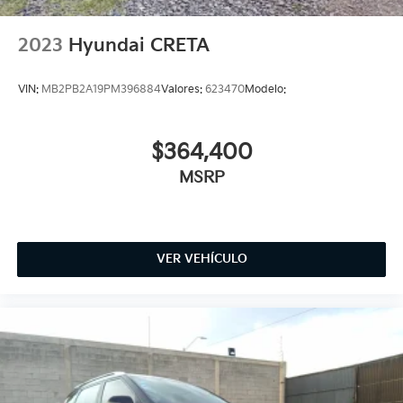
2023
Hyundai CRETA
VIN:
MB2PB2A19PM396884
Valores:
623470
Modelo:
$364,400
MSRP
VER VEHÍCULO