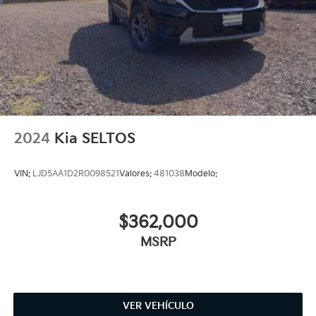
2024
Kia SELTOS
VIN:
LJD5AA1D2R0098521
Valores:
481038
Modelo:
$362,000
MSRP
VER VEHÍCULO