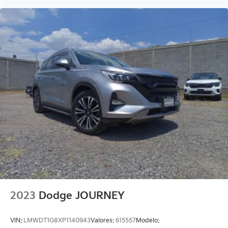
2023
Dodge JOURNEY
VIN:
LMWDT1G8XP1140943
Valores:
615557
Modelo: