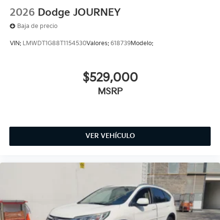
2026
Dodge JOURNEY
Baja de precio
VIN:
LMWDT1G88T1154530
Valores:
618739
Modelo:
$529,000
MSRP
VER VEHÍCULO