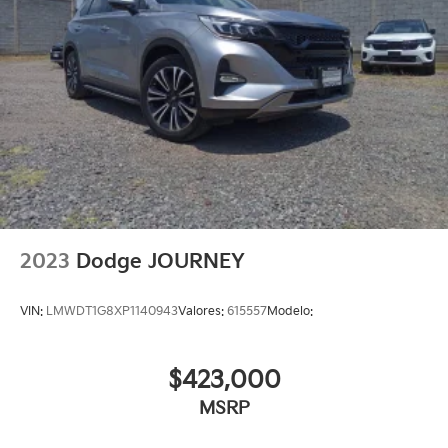
2023
Dodge JOURNEY
VIN:
LMWDT1G8XP1140943
Valores:
615557
Modelo:
$423,000
MSRP