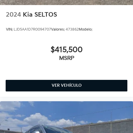
2024
Kia SELTOS
VIN:
LJD5AA1D7R0094707
Valores:
473862
Modelo:
$415,500
MSRP
VER VEHÍCULO