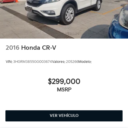
2016
Honda CR-V
VIN:
3HGRM3855GG003674
Valores:
205266
Modelo:
$299,000
MSRP
VER VEHÍCULO