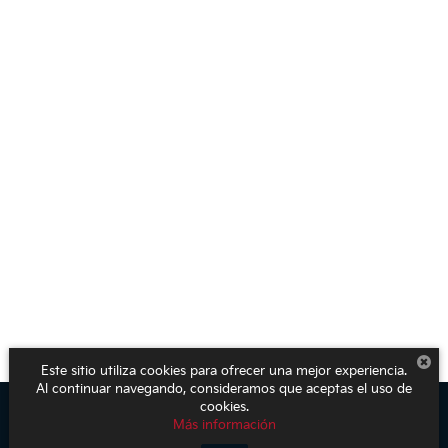
Este sitio utiliza cookies para ofrecer una mejor experiencia.
Al continuar navegando, consideramos que aceptas el uso de
cookies.
Más información
Derechos de autor © 2026
por
DealerOn
|
Mapa del sitio
|
Aviso de