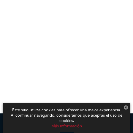
Este sitio utiliza cookies para ofrecer una mejor experiencia.
Al continuar navegando, consideramos que aceptas el uso de
cookies.
Más información
Derechos de autor © 2026
por
DealerOn
|
Mapa del sitio
|
Aviso de