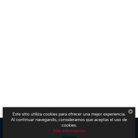
Este sitio utiliza cookies para ofrecer una mejor experiencia.
Al continuar navegando, consideramos que aceptas el uso de
cookies.
Más información
Derechos de autor © 2026
por
DealerOn
|
Mapa del sitio
|
Aviso de