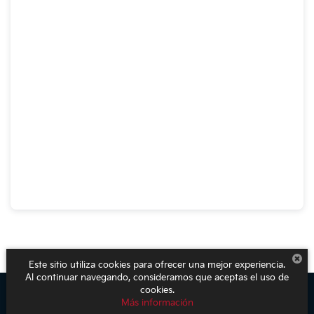
Este sitio utiliza cookies para ofrecer una mejor experiencia.
Al continuar navegando, consideramos que aceptas el uso de
cookies.
Más información
Derechos de autor © 2026
por
DealerOn
|
Mapa del sitio
|
Aviso de