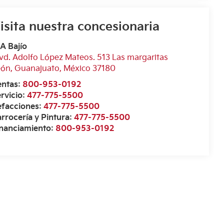
isita nuestra concesionaria
A Bajío
vd. Adolfo López Mateos. 513 Las margaritas
eón
,
Guanajuato
, México
37180
entas:
800-953-0192
rvicio:
477-775-5500
efacciones:
477-775-5500
rrocería y Pintura:
477-775-5500
inanciamiento:
800-953-0192