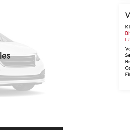
V
KI
Bl
L
V
les
Se
R
Ca
F