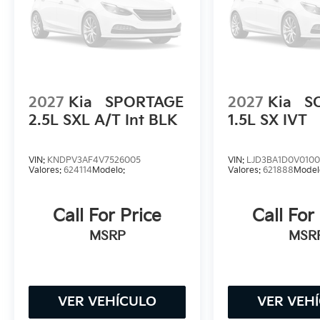
2027
Kia
SPORTAGE
2027
Kia
S
2.5L SXL A/T Int BLK
1.5L SX IVT
VIN:
KNDPV3AF4V7526005
VIN:
LJD3BA1D0V010
Valores:
624114
Modelo:
Valores:
621888
Model
Call For Price
Call For
MSRP
MSR
VER VEHÍCULO
VER VEH