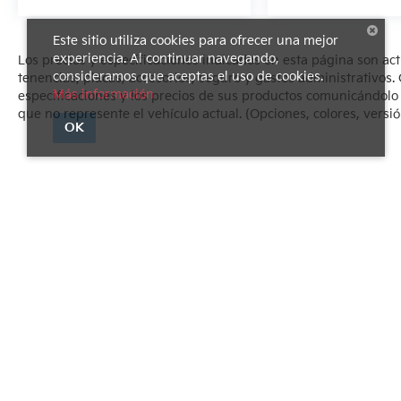
Este sitio utiliza cookies para ofrecer una mejor
experiencia. Al continuar navegando,
Los precios y especificaciones indicados en esta página son ac
consideramos que aceptas el uso de cookies.
tenencias, placas, accesorios, seguro y gastos administrativo
Más información
especificaciones y los precios de sus productos comunicándolo al
que no represente el vehículo actual. (Opciones, colores, versió
OK
Derechos de autor © 2026
por
DealerOn
|
Mapa del sitio
|
Avi
1540