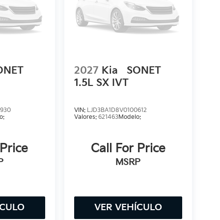
ONET
2027
Kia
SONET
1.5L SX IVT
0930
VIN:
LJD3BA1D8V0100612
o:
Valores:
621463
Modelo:
 Price
Call For Price
P
MSRP
ÍCULO
VER VEHÍCULO