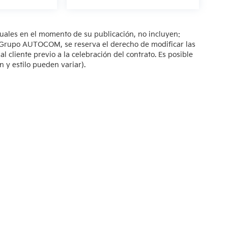
tuales en el momento de su publicación, no incluyen:
s. Grupo AUTOCOM, se reserva el derecho de modificar las
 cliente previo a la celebración del contrato. Es posible
n y estilo pueden variar).
so de Privacidad
| KIA Poliforum
|
Blvd. Adolfo López Mateos 1816. El Mirador O