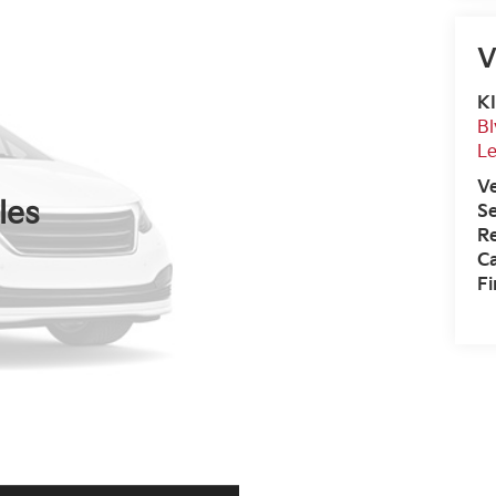
V
K
Bl
L
V
les
Se
R
Ca
F