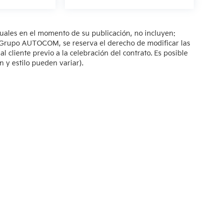
tuales en el momento de su publicación, no incluyen:
s. Grupo AUTOCOM, se reserva el derecho de modificar las
 cliente previo a la celebración del contrato. Es posible
n y estilo pueden variar).
so de Privacidad
| KIA Poliforum
|
Blvd. Adolfo López Mateos 1816. El Mirador O