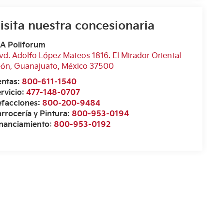
isita nuestra concesionaria
IA Poliforum
vd. Adolfo López Mateos 1816. El Mirador Oriental
eón
,
Guanajuato
, México
37500
entas:
800-611-1540
rvicio:
477-148-0707
efacciones:
800-200-9484
rrocería y Pintura:
800-953-0194
inanciamiento:
800-953-0192