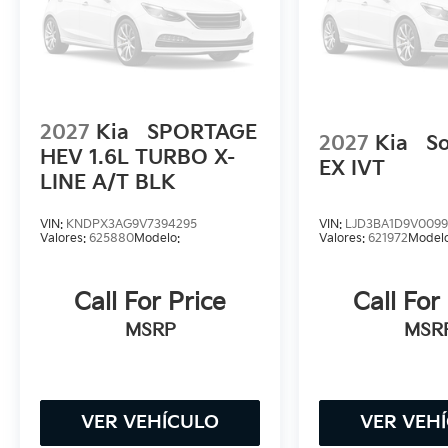
2027
Kia
SPORTAGE
2027
Kia
So
HEV 1.6L TURBO X-
EX IVT
LINE A/T BLK
VIN:
KNDPX3AG9V7394295
VIN:
LJD3BA1D9V0099
Valores:
625880
Modelo:
Valores:
621972
Modelo
Call For Price
Call For
MSRP
MSR
VER VEHÍCULO
VER VEH