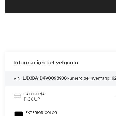
Información del vehículo
VIN:
LJD3BA1D4V0098938
Número de inventario:
6
CATEGORÍA
PICK UP
EXTERIOR COLOR