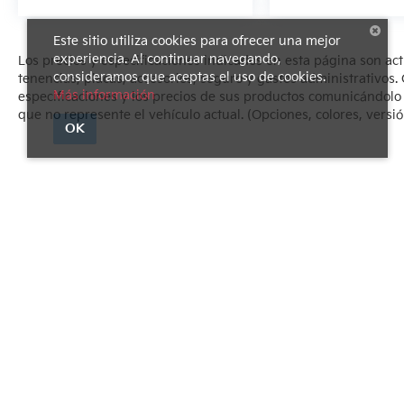
Este sitio utiliza cookies para ofrecer una mejor
experiencia. Al continuar navegando,
Los precios y especificaciones indicados en esta página son ac
consideramos que aceptas el uso de cookies.
tenencias, placas, accesorios, seguro y gastos administrativo
Más información
especificaciones y los precios de sus productos comunicándolo al
que no represente el vehículo actual. (Opciones, colores, versió
OK
Derechos de autor © 2026
por
DealerOn
|
Mapa del sitio
|
Avi
1540