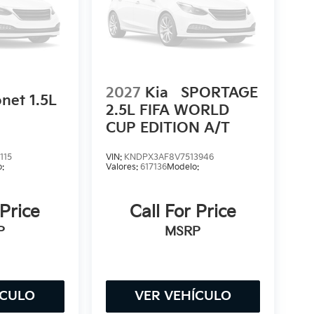
2027
Kia
SPORTAGE
net 1.5L
2.5L FIFA WORLD
CUP EDITION A/T
115
VIN:
KNDPX3AF8V7513946
:
Valores:
617136
Modelo:
 Price
Call For Price
P
MSRP
ÍCULO
VER VEHÍCULO