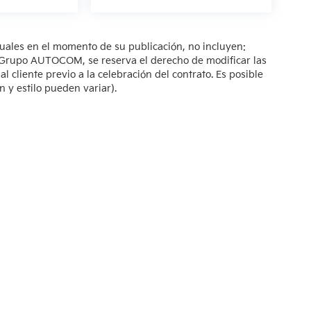
tuales en el momento de su publicación, no incluyen:
s. Grupo AUTOCOM, se reserva el derecho de modificar las
 cliente previo a la celebración del contrato. Es posible
n y estilo pueden variar).
so de Privacidad
| KIA Poliforum
|
Blvd. Adolfo López Mateos 1816. El Mirador O