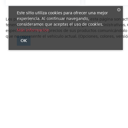
Este sitio utiliza cookies para ofrecer una mejor
experiencia. Al continuar navegando,
Los precios y especificaciones indicados en esta página son ac
consideramos que aceptas el uso de cookies.
tenencias, placas, accesorios, seguro y gastos administrativo
Más información
especificaciones y los precios de sus productos comunicándolo al
que no represente el vehículo actual. (Opciones, colores, versió
OK
Derechos de autor © 2026
por
DealerOn
|
Mapa del sitio
|
Avi
1540