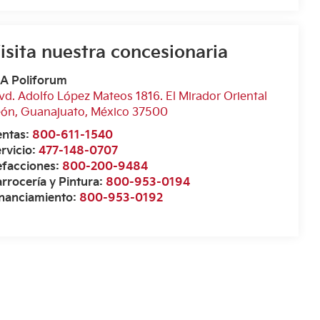
isita nuestra concesionaria
IA Poliforum
vd. Adolfo López Mateos 1816. El Mirador Oriental
eón
,
Guanajuato
, México
37500
entas:
800-611-1540
rvicio:
477-148-0707
efacciones:
800-200-9484
rrocería y Pintura:
800-953-0194
inanciamiento:
800-953-0192