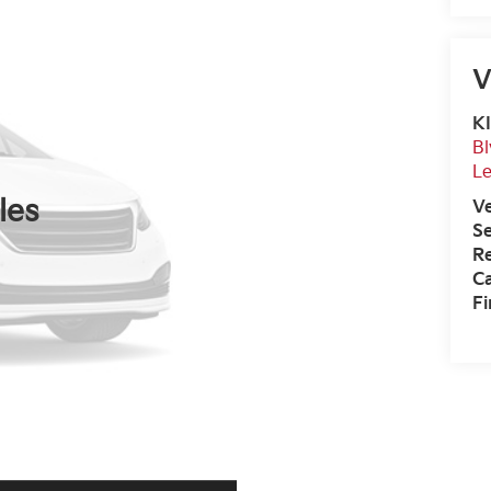
V
K
Bl
L
les
V
Se
R
Ca
F