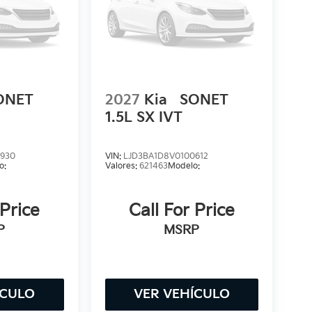
ONET
2027
Kia
SONET
1.5L SX IVT
0930
VIN:
LJD3BA1D8V0100612
o:
Valores:
621463
Modelo:
 Price
Call For Price
P
MSRP
ÍCULO
VER VEHÍCULO