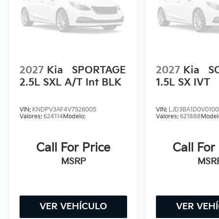
2027
Kia
SPORTAGE
2027
Kia
S
2.5L SXL A/T Int BLK
1.5L SX IVT
VIN:
KNDPV3AF4V7526005
VIN:
LJD3BA1D0V010
Valores:
624114
Modelo:
Valores:
621888
Model
Call For Price
Call For
MSRP
MSR
VER VEHÍCULO
VER VEH