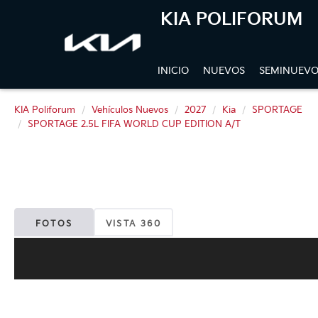
KIA POLIFORUM
INICIO
NUEVOS
SEMINUEVO
KIA Poliforum
Vehículos Nuevos
2027
Kia
SPORTAGE
SPORTAGE 2.5L FIFA WORLD CUP EDITION A/T
FOTOS
VISTA 360