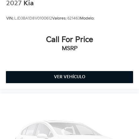
2027
Kia
VIN:
LJD3BA1D8V0100612
Valores:
621463
Modelo:
Call For Price
MSRP
VER VEHÍCULO