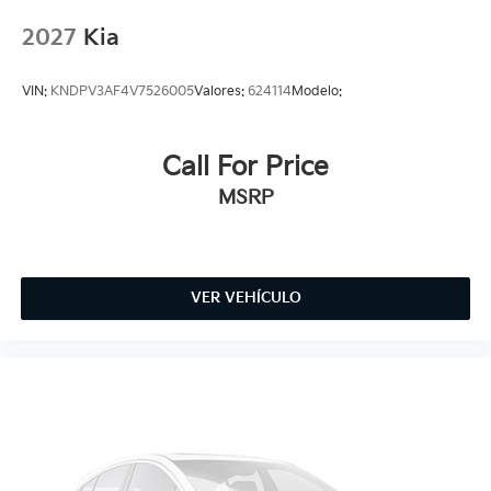
2027
Kia
VIN:
KNDPV3AF4V7526005
Valores:
624114
Modelo:
Call For Price
MSRP
VER VEHÍCULO