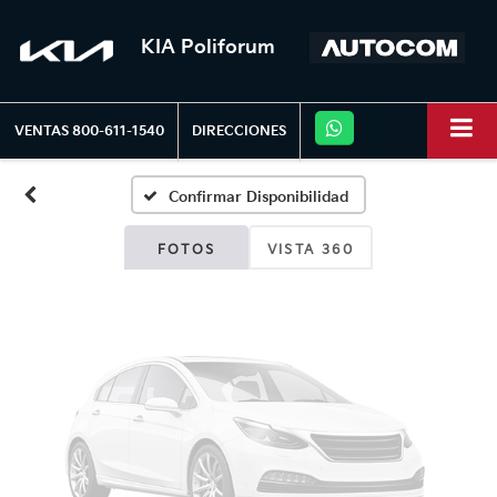
KIA Poliforum
Fotos No
Disponibles
VENTAS
800-611-1540
DIRECCIONES
Confirmar Disponibilidad
Por favor, revise luego
FOTOS
VISTA 360