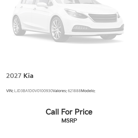
2027
Kia
VIN:
LJD3BA1D0V0100930
Valores:
621888
Modelo:
Call For Price
MSRP