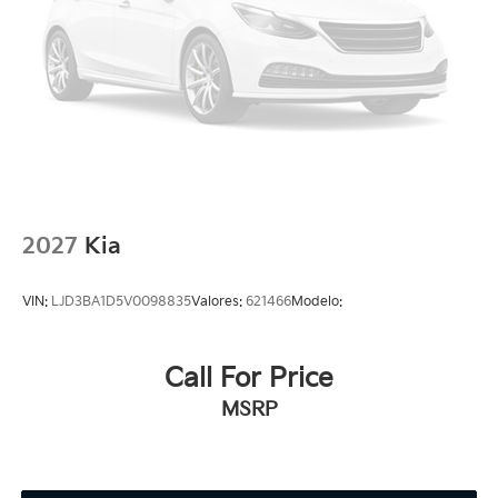
2027
Kia
VIN:
LJD3BA1D5V0098835
Valores:
621466
Modelo:
Call For Price
MSRP