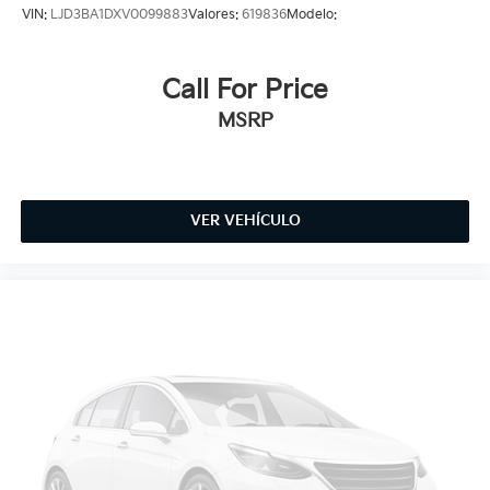
VIN:
LJD3BA1DXV0099883
Valores:
619836
Modelo:
Call For Price
MSRP
VER VEHÍCULO