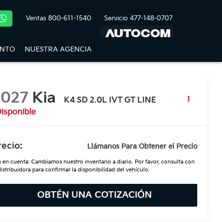
Ventas
800-611-1540
Servicio
477-148-0707
ENTO
NUESTRA AGENCIA
2027
Kia
K4 SD 2.0L IVT GT LINE
isponible
recio:
Llámanos Para Obtener el Precio
 en cuenta: Cambiamos nuestro inventario a diario. Por favor, consulta con
distribuidora para confirmar la disponibilidad del vehículo.
OBTÉN UNA COTIZACIÓN