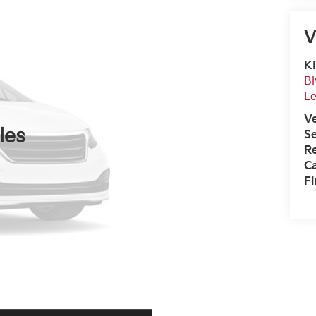
V
KI
Bl
L
V
les
Se
R
Ca
F