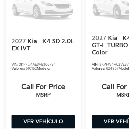
2027
Kia
K4
2027
Kia
K4 SD 2.0L
GT-L TURBO 
EX IVT
Color
VIN:
3KPFU4AE3VE305734
VIN:
3KPFW4AC2VE37
Valores:
610152
Modelo:
Valores:
624857
Model
Call For Price
Call For
MSRP
MSR
VER VEHÍCULO
VER VEH