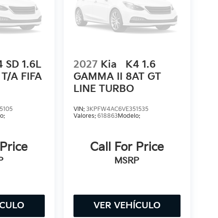
 SD 1.6L
2027
Kia
K4 1.6
T/A FIFA
GAMMA II 8AT GT
LINE TURBO
5105
VIN:
3KPFW4AC6VE351535
o:
Valores:
618863
Modelo:
 Price
Call For Price
P
MSRP
ÍCULO
VER VEHÍCULO