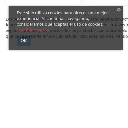
Este sitio utiliza cookies para ofrecer una mejor
experiencia. Al continuar navegando,
Los precios y especificaciones indicados en esta página son ac
consideramos que aceptas el uso de cookies.
tenencias, placas, accesorios, seguro y gastos administrativo
Más información
especificaciones y los precios de sus productos comunicándolo al
que no represente el vehículo actual. (Opciones, colores, versió
OK
Derechos de autor © 2026
por
DealerOn
|
Mapa del sitio
|
Avi
1540