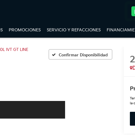
S
PROMOCIONES
SERVICIO Y REFACCIONES
FINANCIAMI
.0L IVT GT LINE
Confirmar Disponibilidad
D
P
Ten
la 