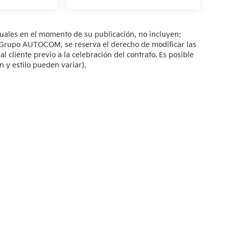
tuales en el momento de su publicación, no incluyen:
s. Grupo AUTOCOM, se reserva el derecho de modificar las
 cliente previo a la celebración del contrato. Es posible
n y estilo pueden variar).
so de Privacidad
| KIA Poliforum
|
Blvd. Adolfo López Mateos 1816. El Mirador O