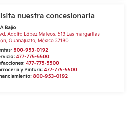
isita nuestra concesionaria
A Bajío
vd. Adolfo López Mateos. 513 Las margaritas
eón
,
Guanajuato
, México
37180
entas:
800-953-0192
rvicio:
477-775-5500
efacciones:
477-775-5500
rrocería y Pintura:
477-775-5500
inanciamiento:
800-953-0192