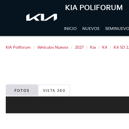
KIA POLIFORUM
INICIO
NUEVOS
SEMINUEVO
KIA Poliforum
Vehículos Nuevos
2027
Kia
K4
K4 SD 2
FOTOS
VISTA 360