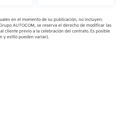
tuales en el momento de su publicación, no incluyen:
s. Grupo AUTOCOM, se reserva el derecho de modificar las
 cliente previo a la celebración del contrato. Es posible
n y estilo pueden variar).
so de Privacidad
| KIA Poliforum
|
Blvd. Adolfo López Mateos 1816. El Mirador O