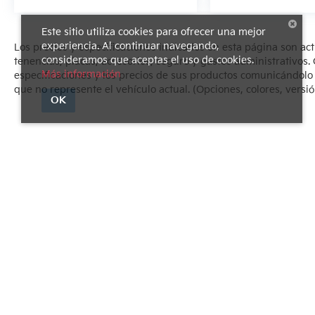
Este sitio utiliza cookies para ofrecer una mejor
experiencia. Al continuar navegando,
Los precios y especificaciones indicados en esta página son ac
consideramos que aceptas el uso de cookies.
tenencias, placas, accesorios, seguro y gastos administrativo
Más información
especificaciones y los precios de sus productos comunicándolo al
que no represente el vehículo actual. (Opciones, colores, versió
OK
Derechos de autor © 2026
por
DealerOn
|
Mapa del sitio
|
Avi
1540