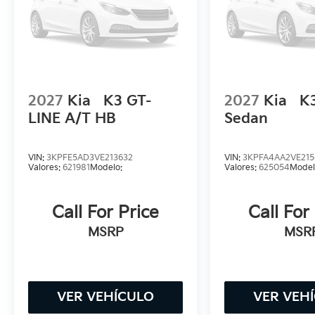
2027
Kia
K3 GT-
2027
Kia
K
LINE A/T HB
Sedan
VIN:
3KPFE5AD3VE213632
VIN:
3KPFA4AA2VE215
Valores:
621981
Modelo:
Valores:
625054
Model
Call For Price
Call For
MSRP
MSR
VER VEHÍCULO
VER VEH