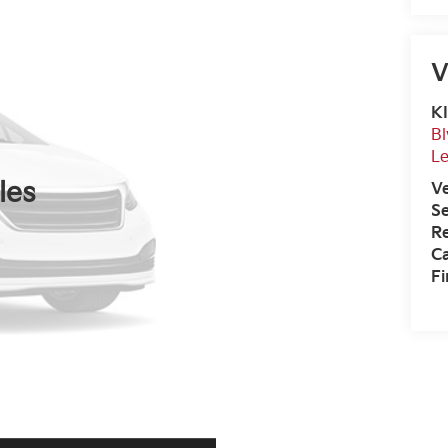
V
K
Bl
L
les
V
Se
R
Ca
F