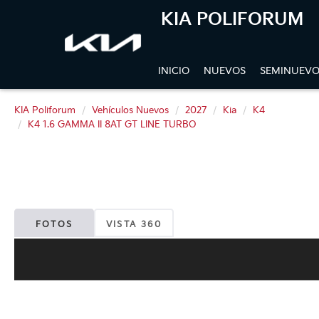
KIA POLIFORUM
INICIO
NUEVOS
SEMINUEVO
KIA Poliforum
Vehículos Nuevos
2027
Kia
K4
K4 1.6 GAMMA II 8AT GT LINE TURBO
FOTOS
VISTA 360