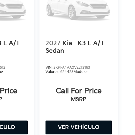
3 L A/T
2027
Kia
K3 L A/T
Sedan
612
VIN:
3KPFA4AA0VE213163
o:
Valores:
624423
Modelo:
 Price
Call For Price
P
MSRP
ÍCULO
VER VEHÍCULO