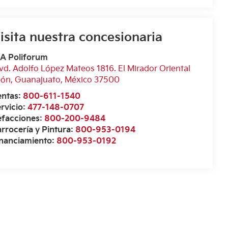
isita nuestra concesionaria
IA Poliforum
vd. Adolfo López Mateos 1816. El Mirador Oriental
eón
,
Guanajuato
, México
37500
entas:
800-611-1540
rvicio:
477-148-0707
efacciones:
800-200-9484
rrocería y Pintura:
800-953-0194
inanciamiento:
800-953-0192