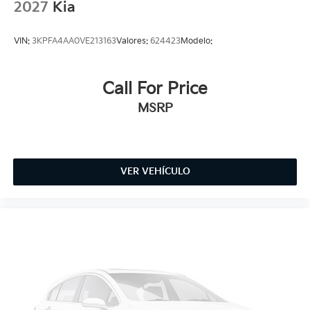
2027
Kia
VIN:
3KPFA4AA0VE213163
Valores:
624423
Modelo:
Call For Price
MSRP
VER VEHÍCULO