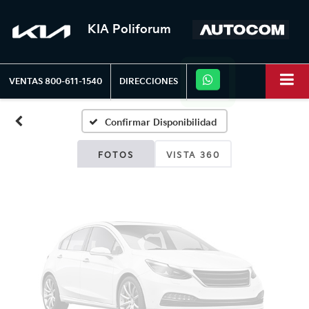
KIA Poliforum
Fotos No
Disponibles
VENTAS
800-611-1540
DIRECCIONES
Confirmar Disponibilidad
Por favor, revise luego
FOTOS
VISTA 360