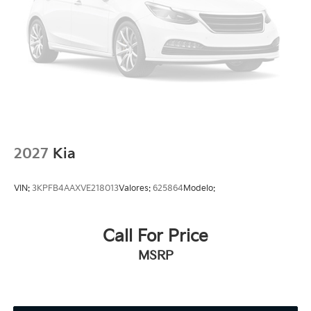
2027
Kia
VIN:
3KPFB4AAXVE218013
Valores:
625864
Modelo:
Call For Price
MSRP