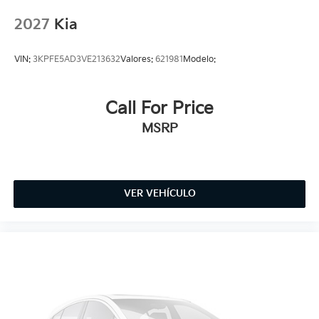
2027
Kia
VIN:
3KPFE5AD3VE213632
Valores:
621981
Modelo:
Call For Price
MSRP
VER VEHÍCULO