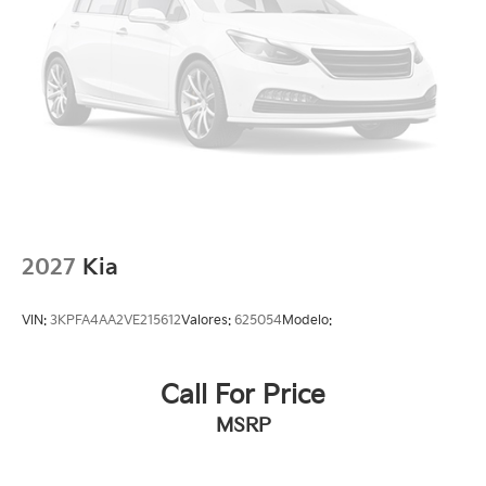
2027
Kia
VIN:
3KPFA4AA2VE215612
Valores:
625054
Modelo:
Call For Price
MSRP