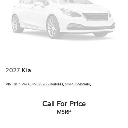
2027
Kia
VIN:
3KPFW4AE4VE289568
Valores:
604435
Modelo:
Call For Price
MSRP