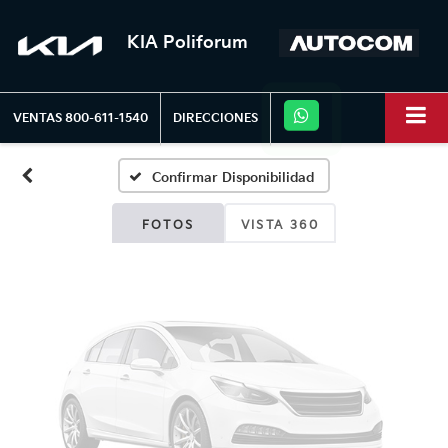
KIA Poliforum
Fotos No
Disponibles
VENTAS
800-611-1540
DIRECCIONES
Confirmar Disponibilidad
Por favor, revise luego
FOTOS
VISTA 360