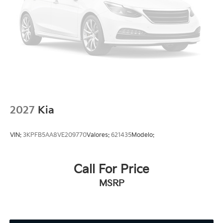
2027
Kia
VIN:
3KPFB5AA8VE209770
Valores:
621435
Modelo:
Call For Price
MSRP