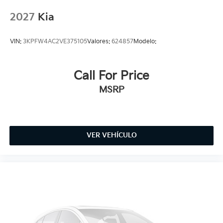
2027
Kia
VIN:
3KPFW4AC2VE375105
Valores:
624857
Modelo:
Call For Price
MSRP
VER VEHÍCULO