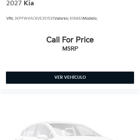
2027
Kia
VIN:
3KPFW4AC6VE351535
Valores:
618863
Modelo:
Call For Price
MSRP
VER VEHÍCULO